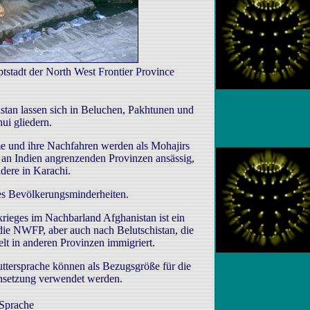
ptstadt der North West Frontier Province
stan lassen sich in Beluchen, Pakhtunen und
ui gliedern.
me und ihre Nachfahren werden als Mohajirs
n an Indien angrenzenden Provinzen ansässig,
dere in Karachi.
 es Bevölkerungsminderheiten.
rieges im Nachbarland Afghanistan ist ein
 die NWFP, aber auch nach Belutschistan, die
lt in anderen Provinzen immigriert.
tersprache können als Bezugsgröße für die
setzung verwendet werden.
Sprache