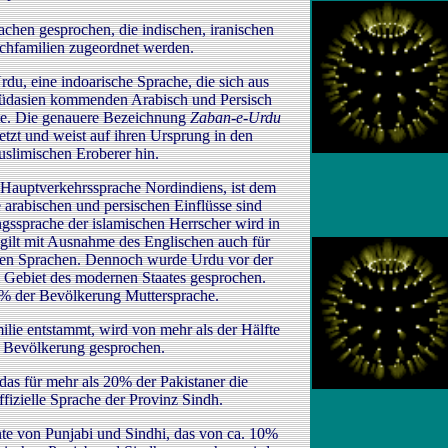
achen gesprochen, die indischen, iranischen
chfamilien zugeordnet werden.
Urdu, eine indoarische Sprache, die sich aus
Südasien kommenden Arabisch und Persisch
te. Die genauere Bezeichnung
Zaban-e-Urdu
etzt und weist auf ihren Ursprung in den
uslimischen Eroberer hin.
 Hauptverkehrssprache Nordindiens, ist dem
e arabischen und persischen Einflüsse sind
ngssprache der islamischen Herrscher wird in
e gilt mit Ausnahme des Englischen auch für
enen Sprachen. Dennoch wurde Urdu vor der
m Gebiet des modernen Staates gesprochen.
. 8% der Bevölkerung Muttersprache.
ilie entstammt, wird von mehr als der Hälfte
n Bevölkerung gesprochen.
das für mehr als 20% der Pakistaner die
ffizielle Sprache der Provinz Sindh.
ante von Punjabi und Sindhi, das von ca. 10%