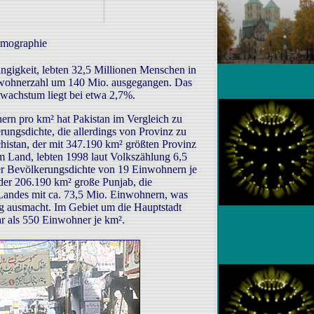
mographie
ngigkeit, lebten 32,5 Millionen Menschen in
nwohnerzahl um 140 Mio. ausgegangen. Das
swachstum liegt bei etwa 2,7%.
ern pro km² hat Pakistan im Vergleich zu
rungsdichte, die allerdings von Provinz zu
schistan, der mit 347.190 km² größten Provinz
m Land, lebten 1998 laut Volkszählung 6,5
ner Bevölkerungsdichte von 19 Einwohnern je
er 206.190 km² große Punjab, die
 Landes mit ca. 73,5 Mio. Einwohnern, was
 ausmacht. Im Gebiet um die Hauptstadt
r als 550 Einwohner je km².