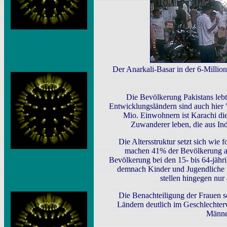
Der Anarkali-Basar in der 6-Millio
Die Bevölkerung Pakistans lebt
Entwicklungsländern sind auch hier
Mio. Einwohnern ist Karachi die
Zuwanderer leben, die aus In
Die Altersstruktur setzt sich wie 
machen 41% der Bevölkerung aus
Bevölkerung bei den 15- bis 64-jähri
demnach Kinder und Jugendliche u
stellen hingegen nu
Die Benachteiligung der Frauen sch
Ländern deutlich im Geschlechterv
Männe