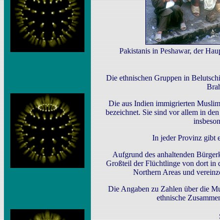
Pakistanis in Peshawar, der Hau
Die ethnischen Gruppen in Belutschi
Brah
Die aus Indien immigrierten Musli
bezeichnet. Sie sind vor allem in de
insbeson
In jeder Provinz gibt
Aufgrund des anhaltenden Bürgerk
Großteil der Flüchtlinge von dort in
Northern Areas und vereinze
Die Angaben zu Zahlen über die Mut
ethnische Zusammen