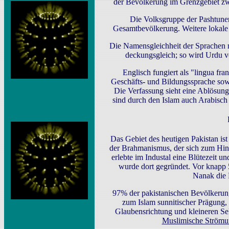
der Bevölkerung im Grenzgebiet zw
Die Volksgruppe der Pashtunen
Gesamtbevölkerung. Weitere lokale
Die Namensgleichheit der Sprachen 
deckungsgleich; so wird Urdu v
Englisch fungiert als "lingua fra
Geschäfts- und Bildungssprache sowi
Die Verfassung sieht eine Ablösun
sind durch den Islam auch Arabisch u
Das Gebiet des heutigen Pakistan ist 
der Brahmanismus, der sich zum Hin
erlebte im Industal eine Blütezeit u
wurde dort gegründet. Vor knapp 
Nanak die 
97% der pakistanischen Bevölkerun
zum Islam sunnitischer Prägung, d
Glaubensrichtung und kleineren Se
Muslimische Strömu