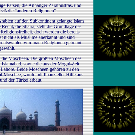
ige Parsen, die Anhänger Zarathustras, und
 3% die "anderen Religionen".
Arabien auf den Subkontinent gelangte Islam
e Recht, die Sharia, stellt die Grundlage des
t Religionsfreiheit, doch werden die bereits
 nicht als Muslime anerkannt und sind
amentswahlen wird nach Religionen getrennt
gewählt.
d die Moscheen. Die größten Moscheen des
n Islamabad, sowie die aus der Mogul-Zeit
Lahore. Beide Moscheen gehören zu den
l-Moschee, wurde mit finanzieller Hilfe aus
und der Türkei erbaut.