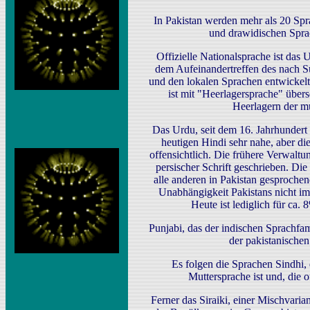
In Pakistan werden mehr als 20 Spr
und drawidischen Spra
Offizielle Nationalsprache ist das 
dem Aufeinandertreffen des nach 
und den lokalen Sprachen entwickel
ist mit "Heerlagersprache" übers
Heerlagern der m
Das Urdu, seit dem 16. Jahrhundert
heutigen Hindi sehr nahe, aber di
offensichtlich. Die frühere Verwaltu
persischer Schrift geschrieben. Di
alle anderen in Pakistan gesproch
Unabhängigkeit Pakistans nicht i
Heute ist lediglich für ca
Punjabi, das der indischen Sprachfam
der pakistanische
Es folgen die Sprachen Sindhi, 
Muttersprache ist und, die o
Ferner das Siraiki, einer Mischvari