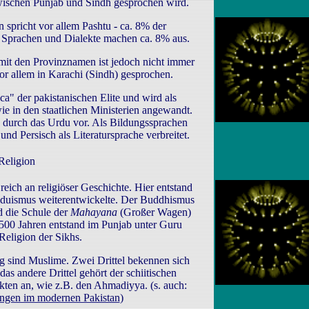
ischen Punjab und Sindh gesprochen wird.
 spricht vor allem Pashtu - ca. 8% der
 Sprachen und Dialekte machen ca. 8% aus.
mit den Provinznamen ist jedoch nicht immer
or allem in Karachi (Sindh) gesprochen.
nca" der pakistanischen Elite und wird als
e in den staatlichen Ministerien angewandt.
g durch das Urdu vor. Als Bildungssprachen
nd Persisch als Literatursprache verbreitet.
Religion
reich an religiöser Geschichte. Hier entstand
duismus weiterentwickelte. Der Buddhismus
nd die Schule der
Mahayana
(Großer Wagen)
500 Jahren entstand im Punjab unter Guru
Religion der Sikhs.
g sind Muslime. Zwei Drittel bekennen sich
as andere Drittel gehört der schiitischen
kten an, wie z.B. den Ahmadiyya. (s. auch:
ngen im modernen Pakistan
)