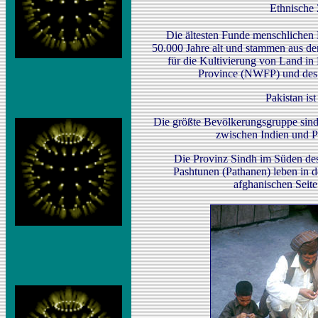
Ethnische
Die ältesten Funde menschlichen 
50.000 Jahre alt und stammen aus de
für die Kultivierung von Land in 
Province (NWFP) und des P
Pakistan ist
Die größte Bevölkerungsgruppe sind 
zwischen Indien und Pa
Die Provinz Sindh im Süden des
Pashtunen (Pathanen) leben in 
afghanischen Seit